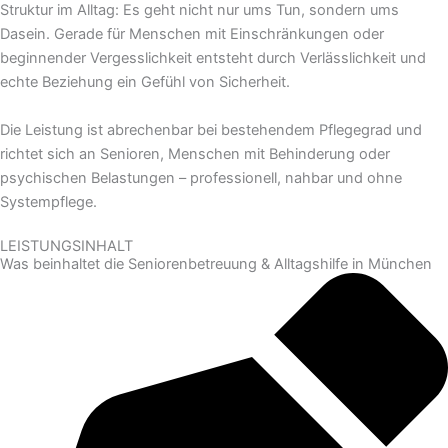
Struktur im Alltag: Es geht nicht nur ums Tun, sondern ums
Dasein. Gerade für Menschen mit Einschränkungen oder
beginnender Vergesslichkeit entsteht durch Verlässlichkeit und
echte Beziehung ein Gefühl von Sicherheit.
Die Leistung ist abrechenbar bei bestehendem Pflegegrad und
richtet sich an Senioren, Menschen mit Behinderung oder
psychischen Belastungen – professionell, nahbar und ohne
Systempflege.
LEISTUNGSINHALT
Was beinhaltet die Seniorenbetreuung & Alltagshilfe in München